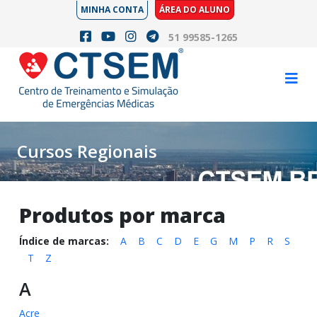
MINHA CONTA
ÁREA DO ALUNO
51 99585-1265
Cursos Regionais
Produtos por marca
Índice de marcas:
A
B
C
D
E
G
M
P
R
S
T
Z
A
Acre