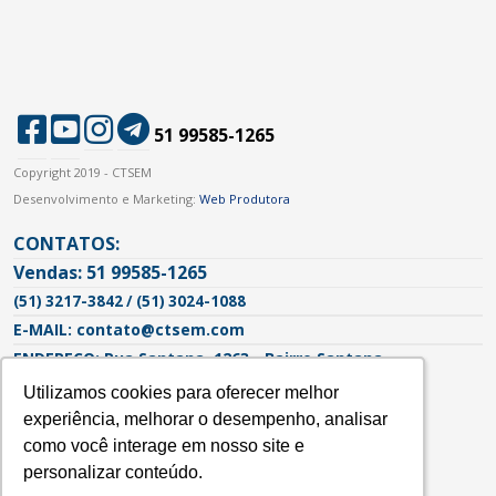
51 99585-1265
Copyright 2019 - CTSEM
Desenvolvimento e Marketing:
Web Produtora
CONTATOS:
Vendas: 51 99585-1265
(51) 3217-3842 / (51) 3024-1088
E-MAIL: contato@ctsem.com
ENDEREÇO: Rua Santana, 1263 - Bairro Santana
Porto Alegre - RS | CEP: 90620-103
Utilizamos cookies para oferecer melhor
Utilizamos cookies para oferecer melhor
experiência, melhorar o desempenho, analisar
experiência, melhorar o desempenho, analisar
como você interage em nosso site e
como você interage em nosso site e
personalizar conteúdo.
personalizar conteúdo.