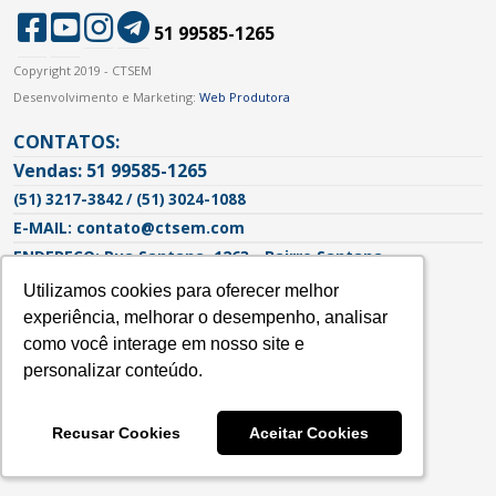
51 99585-1265
Copyright 2019 - CTSEM
Desenvolvimento e Marketing:
Web Produtora
CONTATOS:
Vendas: 51 99585-1265
(51) 3217-3842 / (51) 3024-1088
E-MAIL: contato@ctsem.com
ENDEREÇO: Rua Santana, 1263 - Bairro Santana
Porto Alegre - RS | CEP: 90620-103
Utilizamos cookies para oferecer melhor
Utilizamos cookies para oferecer melhor
experiência, melhorar o desempenho, analisar
experiência, melhorar o desempenho, analisar
como você interage em nosso site e
como você interage em nosso site e
personalizar conteúdo.
personalizar conteúdo.
Recusar Cookies
Recusar Cookies
Aceitar Cookies
Aceitar Cookies