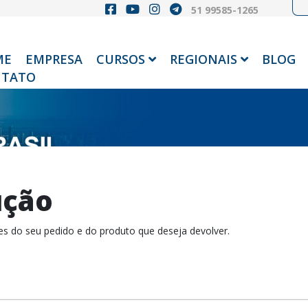
51 99585-1265
ME
EMPRESA
CURSOS
REGIONAIS
BLOG
TATO
ução
s do seu pedido e do produto que deseja devolver.