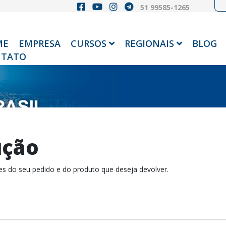
51 99585-1265
ME
EMPRESA
CURSOS
REGIONAIS
BLOG
TATO
ução
s do seu pedido e do produto que deseja devolver.