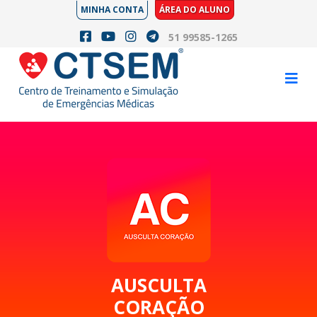
MINHA CONTA
ÁREA DO ALUNO
51 99585-1265
AUSCULTA
CORAÇÃO