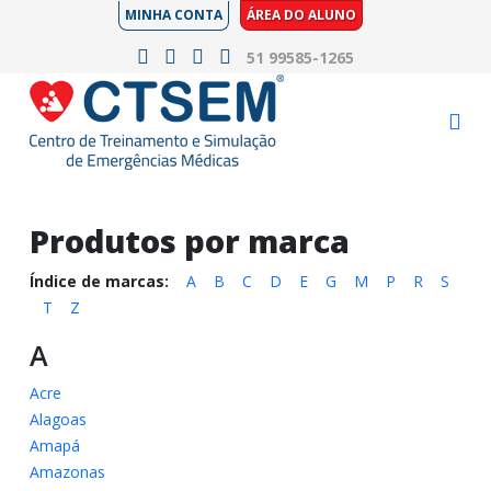
MINHA CONTA
ÁREA DO ALUNO
51 99585-1265
Produtos por marca
Índice de marcas:
A
B
C
D
E
G
M
P
R
S
T
Z
A
Acre
Alagoas
Amapá
Amazonas