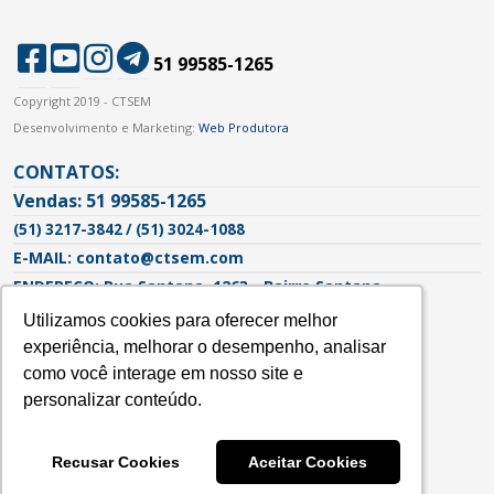
51 99585-1265
Copyright 2019 - CTSEM
Desenvolvimento e Marketing:
Web Produtora
CONTATOS:
Vendas: 51 99585-1265
(51) 3217-3842 / (51) 3024-1088
E-MAIL: contato@ctsem.com
ENDEREÇO: Rua Santana, 1263 - Bairro Santana
Porto Alegre - RS | CEP: 90620-103
Utilizamos cookies para oferecer melhor
Utilizamos cookies para oferecer melhor
experiência, melhorar o desempenho, analisar
experiência, melhorar o desempenho, analisar
como você interage em nosso site e
como você interage em nosso site e
personalizar conteúdo.
personalizar conteúdo.
Recusar Cookies
Recusar Cookies
Aceitar Cookies
Aceitar Cookies